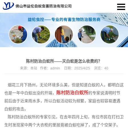
陈村防治白蚁所——灭白蚁是怎么收费的？
来源：
本站
作者：
admin
日期：
2025/4/25
浏览：
40
烟花三月下扬州，无论环境多么美，但是知道白蚁的人，都明白这
陈村防治白蚁所
也是一年中白蚁出没的开端，
的专家说清明时节
前后由于近来雨水多，所以白蚁活动较为频繁，家庭也较容易遭遇
白蚁的攻击。
陈村防治白蚁所的专家引见，在去年四月上旬，有位市民在打扫卫
生时发现家中两个大衣柜的里层竟被白蚁吃掉了，成了个空架子。