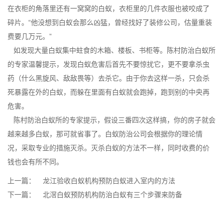
在衣柜的角落里还有一窝窝的白蚁，衣柜里的几件衣服也被咬成了
碎片。“他没想到白蚁会那么
凶猛
，曾经找好了装修公司，估量重装
费要几万元。”
如发现
大量白蚁
集中蛀食的木箱、楼板、书柜等。陈村防治白蚁所
的专家温馨提示，发现白蚁危害后首先不要惊扰它，更不要拿杀虫
药（什么黑旋风、敌敌畏等）去杀它。由于你去这样一杀，只会杀
死暴露在外的白蚁，而躲在里面有白蚁就会跑掉，跑到别的中央再
危害。
陈村防治白蚁所的专家提示，假设三番四次这样搞，你的房子就会
越来越多白蚁，那可就省事了。白蚁防治公司会根据你的理论情
况，采取专业的措施灭杀。
灭杀白蚁
的方法不一样，同时收费的价
钱也会有所不同。
上一篇：
龙江验收白蚁机构预防白蚁进入室内的方法
下一篇：
北滘白蚁预防机构防治白蚁有三个步骤来防备